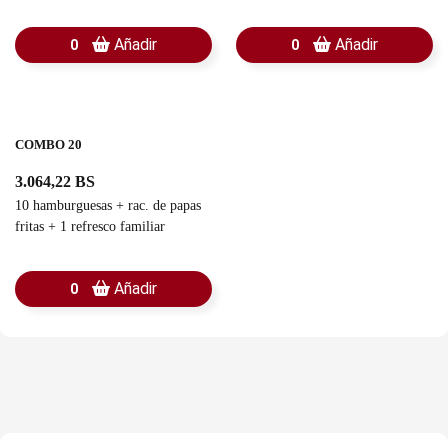
1 rac. pan con ajo + 1 guasacaca
ensalada cesar + 1 rac. de yuca
sancochada + rac. pan con ajo
Añadir
Añadir
0
0
COMBO 20
3.064,22 BS
10 hamburguesas + rac. de papas
fritas + 1 refresco familiar
Añadir
0