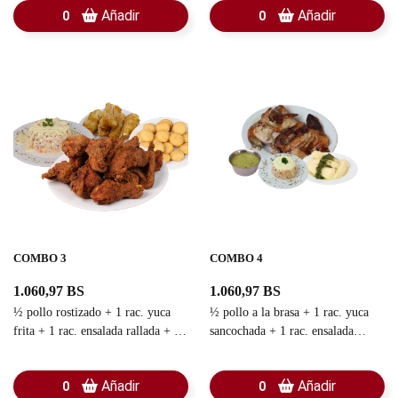
Añadir
Añadir
0
0
COMBO 3
COMBO 4
1.060,97 BS
1.060,97 BS
½ pollo rostizado + 1 rac. yuca
½ pollo a la brasa + 1 rac. yuca
frita + 1 rac. ensalada rallada + 10
sancochada + 1 rac. ensalada
arepitas
rallada + guasacaca
Añadir
Añadir
0
0