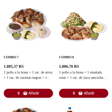
COMBO 7
COMBO 8
1.885,37 BS
1.806,78 BS
1 pollo a la brasa + 1 rac. de arroz
1 pollo a la brasa + 1 ensalada
+ 1 rac. de caraotas negras + 1
cesar + 1 rac. de yuca sancochada
rac. de yuca sancochada + 1
+ 1 guasacaca
guasacaca
Añadir
Añadir
0
0