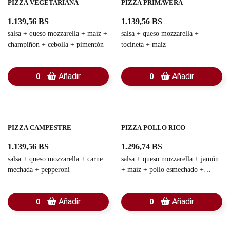
PIZZA VEGETARIANA
PIZZA PRIMAVERA
1.139,56 BS
1.139,56 BS
salsa + queso mozzarella + maíz +
salsa + queso mozzarella +
champiñón + cebolla + pimentón
tocineta + maíz
Añadir
Añadir
0
0
PIZZA CAMPESTRE
PIZZA POLLO RICO
1.139,56 BS
1.296,74 BS
salsa + queso mozzarella + carne
salsa + queso mozzarella + jamón
mechada + pepperoni
+ maíz + pollo esmechado +
tocineta + pepperoni
Añadir
Añadir
0
0