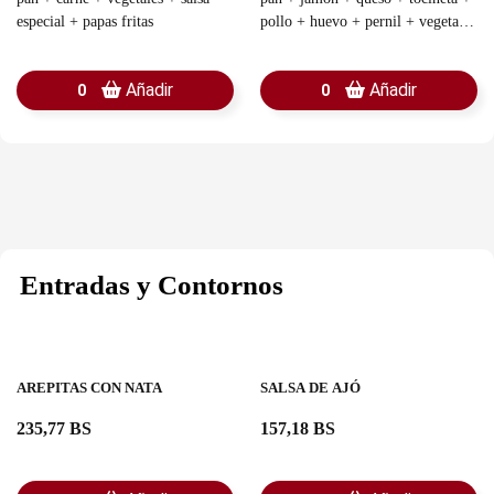
especial + papas fritas
pollo + huevo + pernil + vegetales
+ salsas + papas fritas
Añadir
Añadir
0
0
Entradas y Contornos
AREPITAS CON NATA
SALSA DE AJÓ
235,77 BS
157,18 BS