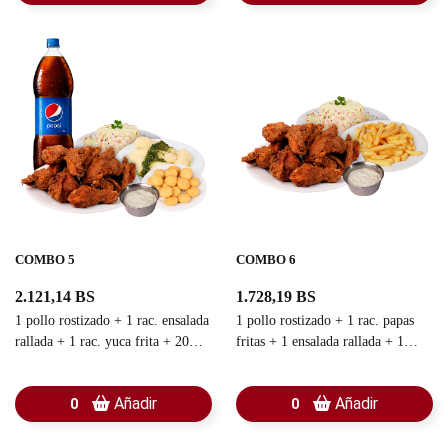
COMBO 5
COMBO 6
2.121,14 BS
1.728,19 BS
1 pollo rostizado + 1 rac. ensalada
1 pollo rostizado + 1 rac. papas
rallada + 1 rac. yuca frita + 20
fritas + 1 ensalada rallada + 1
arepitas + 1 salsa de ajo + 1
salsa de ajo
refresco familiar
Añadir
Añadir
0
0