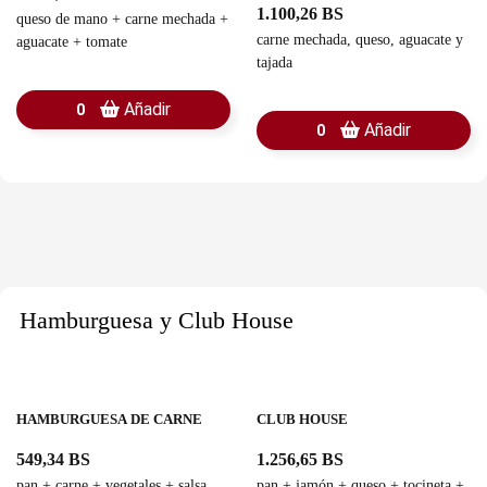
1.100,26 BS
queso de mano + carne mechada +
carne mechada, queso, aguacate y
aguacate + tomate
tajada
Añadir
0
Añadir
0
Hamburguesa y Club House
HAMBURGUESA DE CARNE
CLUB HOUSE
549,34 BS
1.256,65 BS
pan + carne + vegetales + salsa
pan + jamón + queso + tocineta +