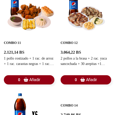
COMBO 11
COMBO 12
2.121,14 BS
3.064,22 BS
1 pollo rostizado + 1 rac. de arroz
2 pollos a la brasa + 2 rac. yuca
+ 1 rac. caraotas negras + 1 rac.
sancochada + 30 arepitas +1
yuca frita + 1 rac. pan chino + 1
refresco familiar
refresco familiar
Añadir
Añadir
0
0
COMBO 14
2.749,86 BS