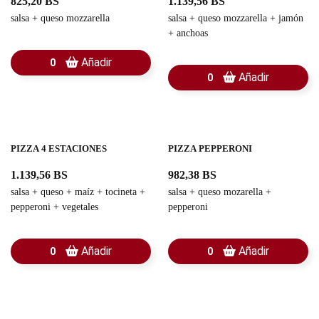
825,20 BS
1.139,56 BS
salsa + queso mozzarella
salsa + queso mozzarella + jamón
+ anchoas
Añadir
0
Añadir
0
PIZZA 4 ESTACIONES
PIZZA PEPPERONI
1.139,56 BS
982,38 BS
salsa + queso + maíz + tocineta +
salsa + queso mozarella +
pepperoni + vegetales
pepperoni
Añadir
Añadir
0
0