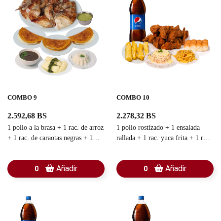
COMBO 9
COMBO 10
2.592,68 BS
2.278,32 BS
1 pollo a la brasa + 1 rac. de arroz
1 pollo rostizado + 1 ensalada
+ 1 rac. de caraotas negras + 1
rallada + 1 rac. yuca frita + 1 rac.
rac. yuca sancochada + 3 cachapas
pan chino + 1 rac. de papas fritas
con queso + 1 guasacaca
+ 1 refresco familiar
Añadir
Añadir
0
0