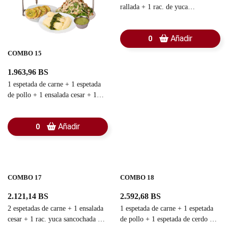
rallada + 1 rac. de yuca
sancochada + 1 rac. pan con ajo +
1 guasacaca
Añadir
0
COMBO 15
1.963,96 BS
1 espetada de carne + 1 espetada
de pollo + 1 ensalada cesar + 1
rac. yuca sancochada + 1 rac. pan
con ajo + 1 guasacaca
Añadir
0
COMBO 17
COMBO 18
2.121,14 BS
2.592,68 BS
2 espetadas de carne + 1 ensalada
1 espetada de carne + 1 espetada
cesar + 1 rac. yuca sancochada +
de pollo + 1 espetada de cerdo + 1