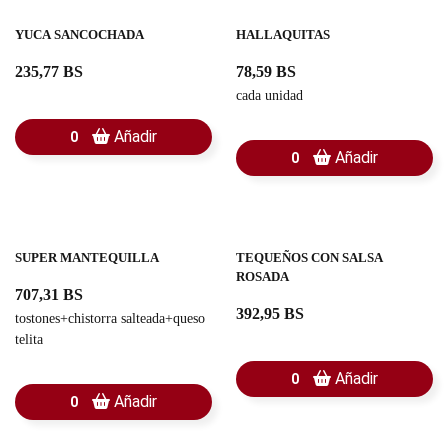
YUCA SANCOCHADA
HALLAQUITAS
235,77 BS
78,59 BS
cada unidad
Añadir
0
Añadir
0
SUPER MANTEQUILLA
TEQUEÑOS CON SALSA
ROSADA
707,31 BS
392,95 BS
tostones+chistorra salteada+queso
telita
Añadir
0
Añadir
0