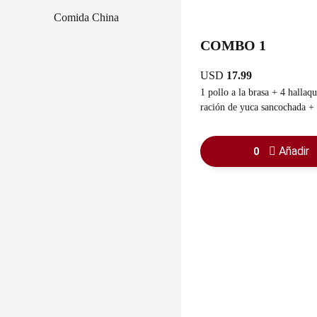
Comida China
COMBO 1
USD
17.99
1 pollo a la brasa + 4 hallaqu
ración de yuca sancochada +
guasacaca
Añadir
0