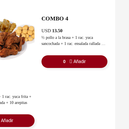
COMBO 4
USD
13.50
½ pollo a la brasa + 1 rac. yuca
sancochada + 1 rac. ensalada rallada +
guasacaca
Añadir
0
 1 rac. yuca frita +
lada + 10 arepitas
Añadir