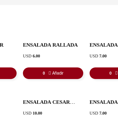
AR
ENSALADA RALLADA
ENSALADA
AGUACAT
USD
6.00
USD
7.00
Añadir
0
0
ENSALADA CESAR
ENSALADA
CON POLLO
GUACAMO
USD
10.00
USD
7.00