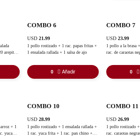
COMBO 6
COMBO 7
USD
21.99
USD
23.99
salada
1 pollo rostizado + 1 rac. papas fritas +
1 pollo a la brasa + 1 rac. de arroz + 1
20 arepitas
1 ensalada rallada + 1 salsa de ajo
rac. de caraotas negras + 1 rac.
familiar
sancochada +
Añadir
0
0
COMBO 10
COMBO 11
USD
28.99
USD
26.99
1 pollo rostizado + 1 ensalada rallada +
1 pollo rostizado + 1
uca
1 rac. yuca frita + 1 rac. pan chino + 1
rac. caraotas negras + 1 rac. yuca fr
 queso + 1
rac. de papas fritas + 1 refresco