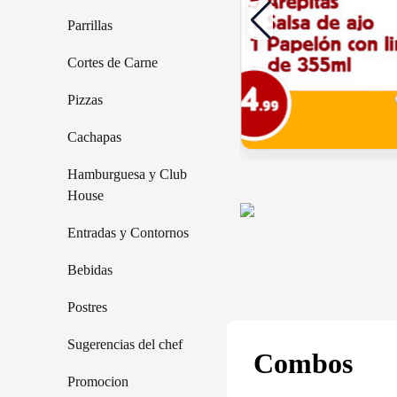
Parrillas
Cortes de Carne
Pizzas
Cachapas
Añadir
Añad
Hamburguesa y Club
House
Entradas y Contornos
Bebidas
Postres
Sugerencias del chef
Combos
Promocion