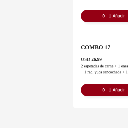
Añadir
0
COMBO 17
USD
26.99
2 espetadas de carne + 1 ensa
+ 1 rac. yuca sancochada + 1 ra
con ajo + 1 guasacaca
Añadir
0