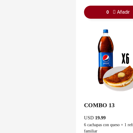
guasacaca
Añadir
0
COMBO 13
USD
19.99
6 cachapas con queso + 1 ref
familiar