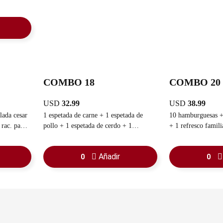
COMBO 18
COMBO 20
USD
32.99
USD
38.99
lada cesar
1 espetada de carne + 1 espetada de
10 hamburguesas + rac. de papas fritas
c. pan
pollo + 1 espetada de cerdo + 1
+ 1 refresco famili
ensalada cesar + 1 rac. de yuca
sancochada + rac. pan con ajo
Añadir
0
0