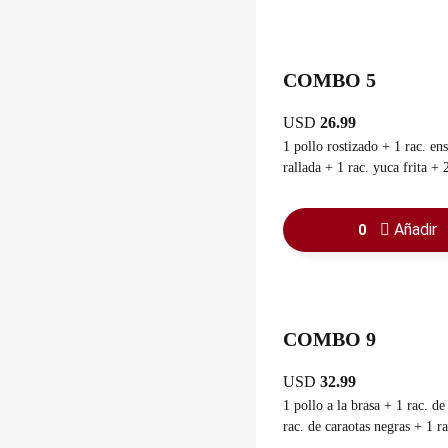
COMBO 5
USD
26.99
1 pollo rostizado + 1 rac. en
rallada + 1 rac. yuca frita + 
+ 1 salsa de ajo + 1 refresco 
Añadir
0
COMBO 9
USD
32.99
1 pollo a la brasa + 1 rac. de arroz + 1
rac. de caraotas negras + 1 rac. y
sancochada + 3 cachapas con