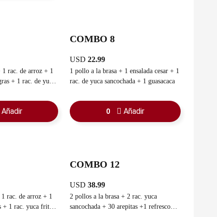
COMBO 8
USD
22.99
1 pollo a la brasa + 1 ensalada cesar + 1
 de yuca
rac. de yuca sancochada + 1 guasacaca
 1 guasacaca
Añadir
Añadir
0
COMBO 12
USD
38.99
 rac. de arroz + 1
2 pollos a la brasa + 2 rac. yuca
ita
sancochada + 30 arepitas +1 refresco
+ 1 rac. pan chino + 1 refresco familiar
familiar