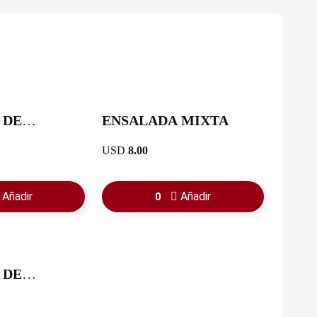
 DE
ENSALADA MIXTA
E
USD
8.00
Añadir
Añadir
0
 DE
LE