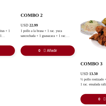
COMBO 2
USD
22.99
itas + 1
1 pollo a la brasa + 1 rac. yuca
 1
sancochada + 1 guasacaca + 1 rac.
ensalada rallada + 1 refresco familiar
Añadir
0
COMBO 3
USD
13.50
½ pollo rostizado +
1 rac. ensalada ral
0