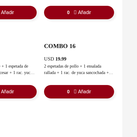
Añadir
Añadir
0
COMBO 16
USD
19.99
de
2 espetadas de pollo + 1 ensalada
rac. yuca
rallada + 1 rac. de yuca sancochada + 1
rac. pan con ajo + 1 guasacaca
Añadir
Añadir
0