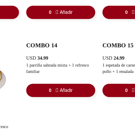
familiar
Añadir
0
0
COMBO 14
COMBO 15
USD
34.99
USD
24.99
1 parrilla salteada mixta + 1 refresco
1 espetada de carne + 1 espetada 
familiar
pollo + 1 ensalada cesar + 1 
sancochada + 1 rac. pan con ajo + 1
guasacaca
Añadir
0
0
resco