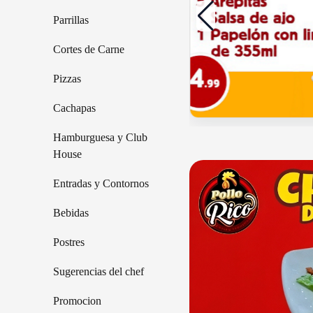
Parrillas
Cortes de Carne
Pizzas
Cachapas
Añadir
Añad
Hamburguesa y Club
House
Entradas y Contornos
Bebidas
Postres
Sugerencias del chef
Promocion