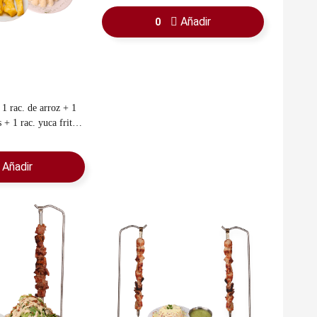
Añadir
0
 rac. de arroz + 1
ita
+ 1 rac. pan chino + 1 refresco familiar
Añadir