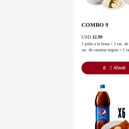
COMBO 9
USD
32.99
1 pollo a la brasa + 1 rac. de arroz + 1
rac. de caraotas negras + 1 rac. y
sancochada + 3 cachapas con
guasacaca
Añadir
0