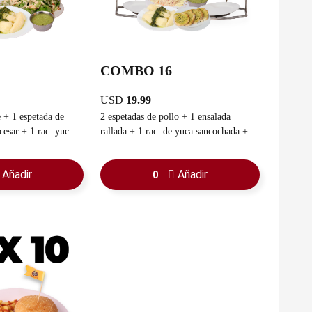
COMBO 16
USD
19.99
de
2 espetadas de pollo + 1 ensalada
rac. yuca
rallada + 1 rac. de yuca sancochada + 1
rac. pan con ajo + 1 guasacaca
Añadir
Añadir
0