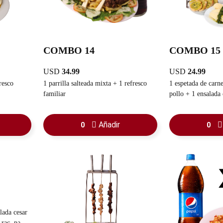
COMBO 14
COMBO 15
USD
34.99
USD
24.99
resco
1 parrilla salteada mixta + 1 refresco
1 espetada de carne + 1 espetada 
familiar
pollo + 1 ensalada cesar + 1 
sancochada + 1 rac. pan con ajo + 1
guasacaca
Añadir
0
0
lada cesar
c. pan