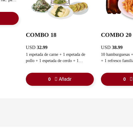
COMBO 18
COMBO 20
USD
32.99
USD
38.99
1 espetada de carne + 1 espetada de
10 hamburguesas + rac. de papas fritas
pollo + 1 espetada de cerdo + 1
+ 1 refresco famili
ensalada cesar + 1 rac. de yuca
sancochada + rac. pan con ajo
Añadir
0
0