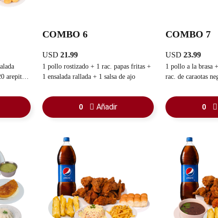
COMBO 6
COMBO 7
USD
21.99
USD
23.99
salada
1 pollo rostizado + 1 rac. papas fritas +
1 pollo a la brasa + 1 rac. de arroz + 1
20 arepitas
1 ensalada rallada + 1 salsa de ajo
rac. de caraotas negras + 1 rac.
familiar
sancochada +
Añadir
0
0