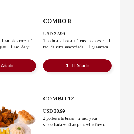
COMBO 8
USD
22.99
1 pollo a la brasa + 1 ensalada cesar + 1
 de yuca
rac. de yuca sancochada + 1 guasacaca
 1 guasacaca
Añadir
Añadir
0
COMBO 12
USD
38.99
2 pollos a la brasa + 2 rac. yuca
sancochada + 30 arepitas +1 refresco
familiar