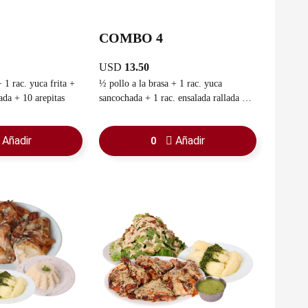
COMBO 4
USD
13.50
 1 rac. yuca frita +
½ pollo a la brasa + 1 rac. yuca
lada + 10 arepitas
sancochada + 1 rac. ensalada rallada +
guasacaca
Añadir
Añadir
0