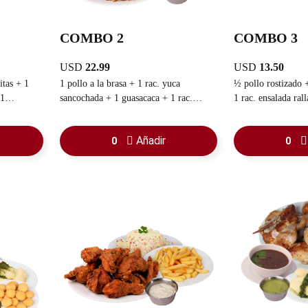
COMBO 2
COMBO 3
USD
22.99
USD
13.50
itas + 1
1 pollo a la brasa + 1 rac. yuca
½ pollo rostizado +
 1
sancochada + 1 guasacaca + 1 rac.
1 rac. ensalada ral
ensalada rallada + 1 refresco familiar
Añadir
0
0