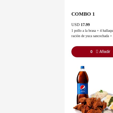
COMBO 1
USD
17.99
1 pollo a la brasa + 4 hallaqu
ración de yuca sancochada +
guasacaca
Añadir
0