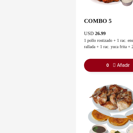
COMBO 5
USD
26.99
1 pollo rostizado + 1 rac. en
rallada + 1 rac. yuca frita + 
+ 1 salsa de ajo + 1 refresco 
Añadir
0