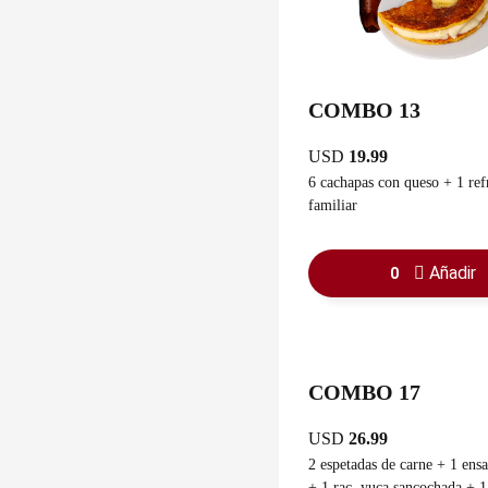
COMBO 13
USD
19.99
6 cachapas con queso + 1 ref
familiar
Añadir
0
COMBO 17
USD
26.99
2 espetadas de carne + 1 ensa
+ 1 rac. yuca sancochada + 1 ra