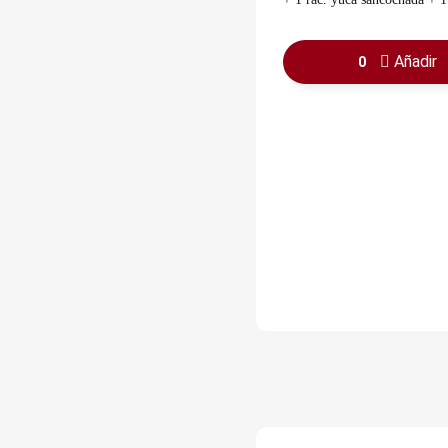
con ajo + 1 guasacaca
Añadir
0