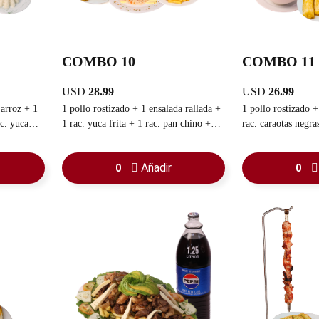
COMBO 10
COMBO 11
USD
28.99
USD
26.99
1 pollo rostizado + 1 ensalada rallada +
1 pollo rostizado + 1
uca
1 rac. yuca frita + 1 rac. pan chino + 1
rac. caraotas negras + 1 rac. yuca fr
 queso + 1
rac. de papas fritas + 1 refresco
familiar
Añadir
0
0